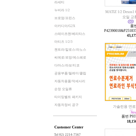
라세티
누비라 1/2
MATIZ 1/2 Dexos
오일 교환
브로엄/프린스
품
아카디아/G2X
P42390018&P25183
스테이츠맨/베리타스
43,1
마티즈 1/2/3
젠트라/칼로스/라노스
씨에로/르망/에스페로
다마스/라보/티코
공용부품/릴레이/클립
자동차용품/악세사리
순정 오일류
타이밍벨트 패키지
자동차정비 공구
가솔린용 연료
품번 P937
18,1
Customer Center
Tel 02) 2214-7567