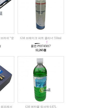
퍼 브러쉬 "운
GM 브레이크 파트 클리너 550ml
품번 P93745017
1
12,265원
어 컴프레서
GM 에탄올 워셔액 0.87L