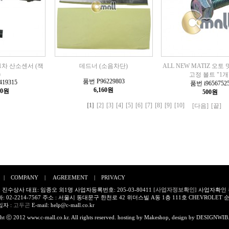
Z 1차 산소센서 (잭
데드너 (소음차단)
ALL NEW MATIZ 오토
)
고정 볼트 "1개
품번 P96229803
19315
품번 i9656752
6,160원
70원
500원
[1]
[2]
[3]
[4]
[5]
[6]
[7]
[8]
[9]
[10]
[다음]
[끝]
|
COMPANY
|
AGREEMENT
|
PRIVACY
 진수상사 대표: 임종오 외1명 사업자등록번호: 205-03-80411
[사업자정보확인]
사업자확인
 02-2214-7567 주소 : 서울시 동대문구 한천로 42 위더스빌 A동 1층 111호 CHEVROLE
자 :
고두곤
E-mail:
help@c-mall.co.kr
ht ⓒ 2012 www.c-mall.co.kr. All rights reserved. hosting by
Makeshop
, design by
DESIGNWIB