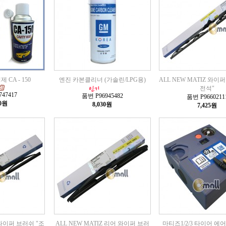
 CA - 150
엔진 카본클리너 (가솔린/LPG용)
ALL NEW MATIZ 와이
전석"
47417
품번 P96945482
품번 P9660211
00원
8,030원
7,425원
Z 와이퍼 브러쉬 "조
ALL NEW MATIZ 리어 와이퍼 브러
마티즈1/2/3 타이어 에