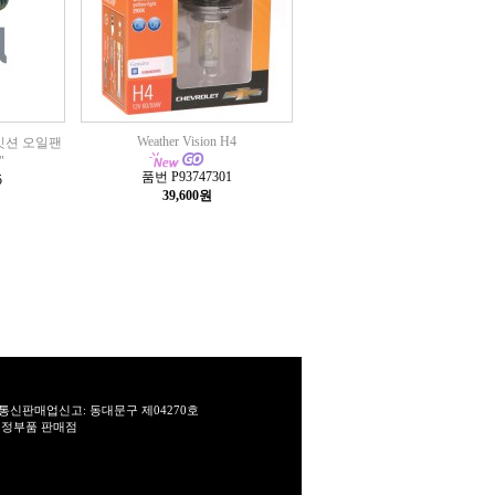
Weather Vision H4
 밋션 오일팬
"
품번 P93747301
5
39,600원
통신판매업신고: 동대문구 제04270호
T 순정부품 판매점
.