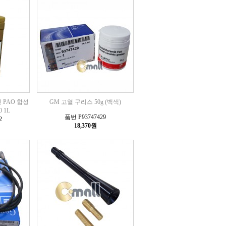
 PAO 합성
GM 고열 구리스 50g (백색)
 1L
품번 P93747429
2
18,370원