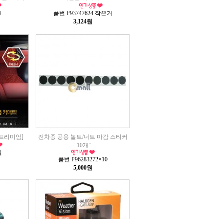
4
품번 P93747624 작은거
3,124원
[프리미엄]
전차종 공용 볼트/너트 마감 스티커
"10개"
일
품번 P96283272×10
5,000원