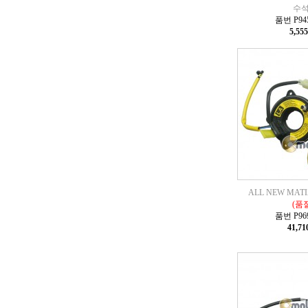
수석
품번 P945
5,55
ALL NEW MA
(품
품번 P969
41,7