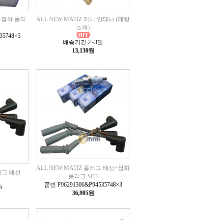
+ 점화 플러
ALL NEW MATIZ 미니 안테나 (메탈
소재)
35748×3
배송기간 2~3일
13,130원
ALL NEW MATIZ 플러그 배선+점화
플러그 배선
플러그 SET
품번 P96291306&P94535748×3
6
36,905원