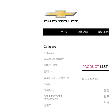
Category
ACDelco
쉐보레 Accessory
카마로/콜벳
캡티바
콜로라도/시에라/타호
Total
1070
EA
트래버스
엔진
이쿼녹스
램프
BOLT EV/BOLT
EUV/VOLT2
악세
올란도