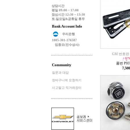
상담시간
평일 09:00 ~ 17:00
점심시간 12:30 ~ 13:30
토.일요일&공휴일 휴무
Bank Account Info
우리은행
1005-301-176587
임종오(진수상사)
GM 번호판
품번 P937
Community
7,50
질문과 대답
장바구니에 요청하기
사고팔고 직거래장터