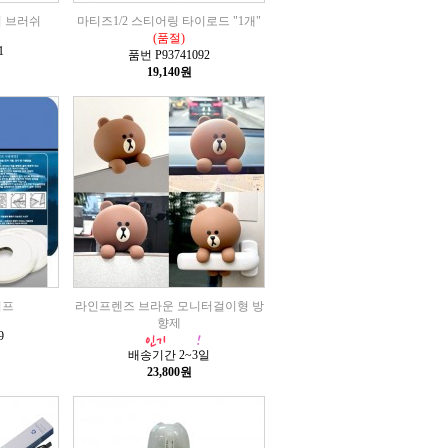
퍼 브러쉬
마티즈1/2 스티어링 타이로드 "1개"
(품절)
1
품번 P93741092
19,140원
이프
라인프렌즈 브라운 모니터걸이형 방
향제
9
배송기간 2~3일
23,800원