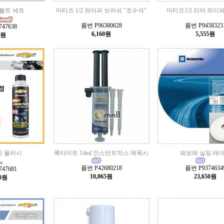
 볼트 세트
마티즈 1/2 와이퍼 브러쉬 "조수석"
마티즈1/2 리어 와이
품번 P96380628
품번 P9458323
47638
6,160원
5,555원
0원
진 플러시
록타이트 14ml 인스턴트믹스 에폭시
쉐보레 실링 테
품번 P42680218
품번 P9374634
47681
10,065원
23,650원
00원