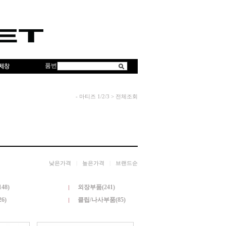
품번
-
마티즈 1/2/3
>
전체조회
낮은가격
|
높은가격
|
브랜드순
48)
외장부품(241)
6)
클립/나사부품(85)