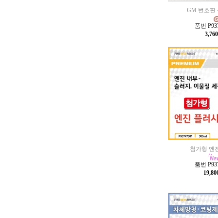
GM 번호판
품번 P937
3,76
첨가형 엔
품번 P937
19,8