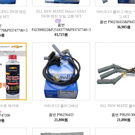
ALL NEW MATIZ Dexos1 GEN3
1 GEN3 5W30 엔진
마티즈1/2 플러그 배선 
5W30 엔진 오일 교환 SET
 SET
그 SET
품번 P96256433&P945
품번
번
36,905원
P42390022&P25183779&P93747740×3
779&P93747740×3
43,725원
75원
수분 제거제
마티즈1/2 플러그배선
ALL NEW MATIZ 
품번 P96256433
품번 P9629130
47206
21,890원
21,890원
50원