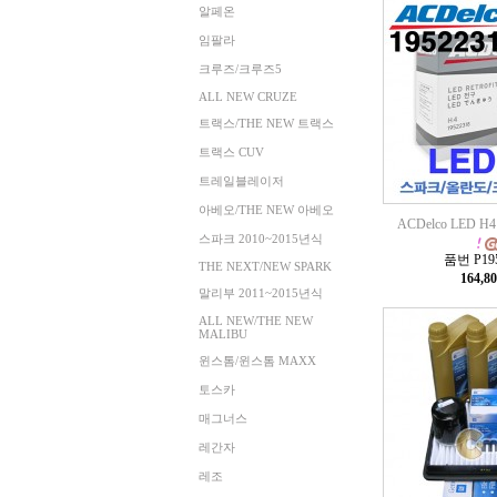
알페온
임팔라
크루즈/크루즈5
ALL NEW CRUZE
트랙스/THE NEW 트랙스
트랙스 CUV
트레일블레이저
아베오/THE NEW 아베오
ACDelco LED H
스파크 2010~2015년식
품번 P195
THE NEXT/NEW SPARK
164,8
말리부 2011~2015년식
ALL NEW/THE NEW
MALIBU
윈스톰/윈스톰 MAXX
토스카
매그너스
레간자
레조