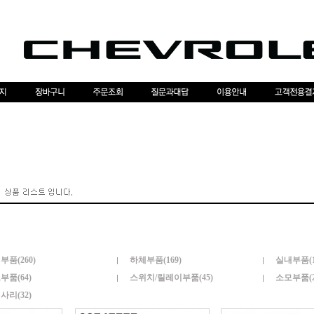
부품(260)
하체부품(169)
실내부품(1
부품(64)
스위치/릴레이부품(45)
소모부품(2
사리(32)