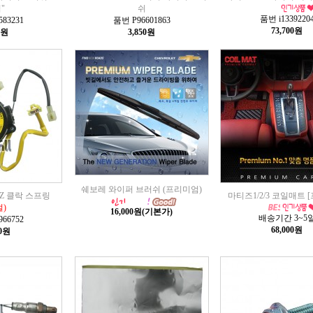
"
쉬
품번 i1339220
83231
품번 P96601863
73,700원
5원
3,850원
쉐보레 와이퍼 브러쉬 (프리미엄)
TIZ 클락 스프링
마티즈1/2/3 코일매트 
절)
16,000원
(기본가)
배송기간 3~5
66752
68,000원
10원