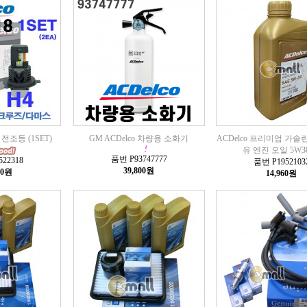
4 전조등 (1SET)
GM ACDelco 차량용 소화기
ACDelco 프리미엄 가솔린
유 엔진 오일 5W30
품번 P93747777
22318
품번 P1952103
39,800원
00원
14,960원