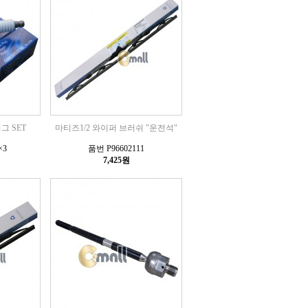
그 SET
마티즈1/2 와이퍼 브러쉬 "운전석"
×3
품번 P96602111
7,425원