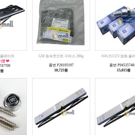
 플레이트
GM 등속쪼인트 구리스 200g
마티즈1/2/3 점화 플러
품번 P28195197
품번 P94535748
47709
10,725원
15,015원
0원