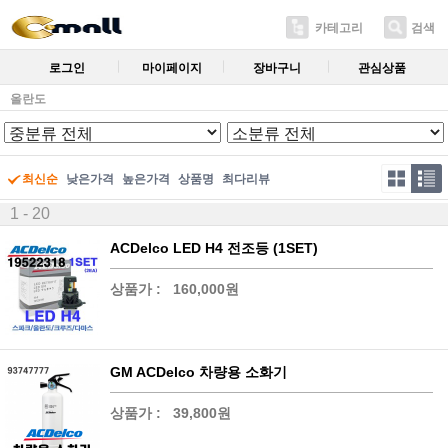
카테고리
검색
로그인
마이페이지
장바구니
관심상품
올란도
최신순
낮은가격
높은가격
상품명
최다리뷰
1 - 20
ACDelco LED H4 전조등 (1SET)
상품가 :
160,000원
GM ACDelco 차량용 소화기
상품가 :
39,800원