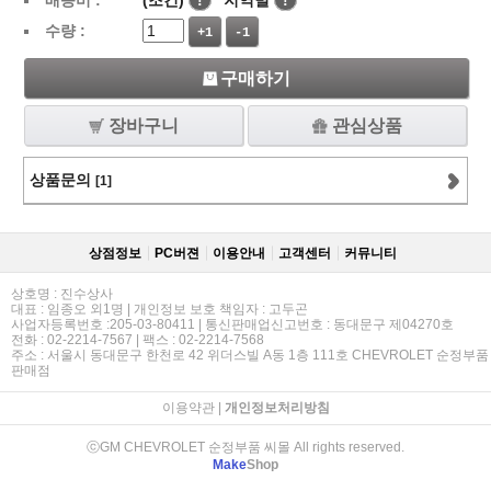
배송비 :
(조건)
!
지역별
!
수량 :
+1
-1
구매하기
장바구니
관심상품
상품문의
[1]
상점정보
PC버젼
이용안내
고객센터
커뮤니티
상호명 : 진수상사
대표 : 임종오 외1명 | 개인정보 보호 책임자 : 고두곤
사업자등록번호 :205-03-80411 | 통신판매업신고번호 : 동대문구 제04270호
전화 : 02-2214-7567 | 팩스 : 02-2214-7568
주소 : 서울시 동대문구 한천로 42 위더스빌 A동 1층 111호 CHEVROLET 순정부품
판매점
이용약관
|
개인정보처리방침
ⓒGM CHEVROLET 순정부품 씨몰 All rights reserved.
Make
Shop