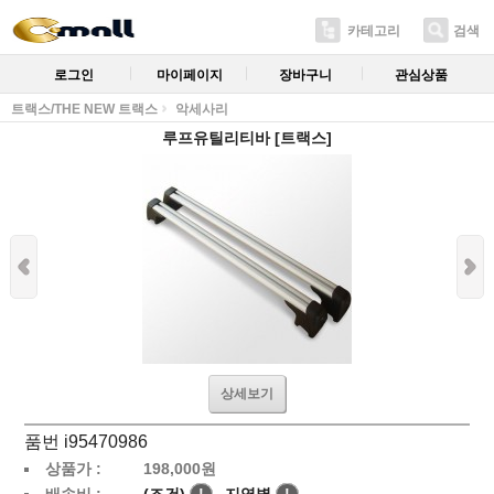
카테고리
검색
로그인
마이페이지
장바구니
관심상품
트랙스/THE NEW 트랙스
악세사리
루프유틸리티바 [트랙스]
상세보기
품번 i95470986
상품가 :
198,000
원