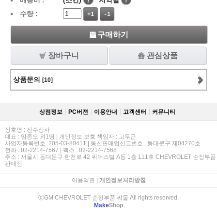
배송비 :
(조건)
!
지역별
!
수량 :
+1
-1
구매하기
장바구니
관심상품
상품문의
[10]
상점정보
PC버젼
이용안내
고객센터
커뮤니티
상호명 : 진수상사
대표 : 임종오 외1명 | 개인정보 보호 책임자 : 고두곤
사업자등록번호 :205-03-80411 | 통신판매업신고번호 : 동대문구 제04270호
전화 : 02-2214-7567 | 팩스 : 02-2214-7568
주소 : 서울시 동대문구 한천로 42 위더스빌 A동 1층 111호 CHEVROLET 순정부품
판매점
이용약관
|
개인정보처리방침
ⓒGM CHEVROLET 순정부품 씨몰 All rights reserved.
Make
Shop