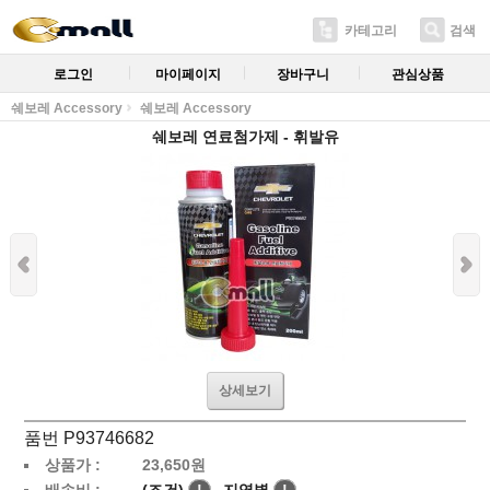
카테고리
검색
로그인
마이페이지
장바구니
관심상품
쉐보레 Accessory
쉐보레 Accessory
쉐보레 연료첨가제 - 휘발유
상세보기
품번 P93746682
상품가 :
23,650
원