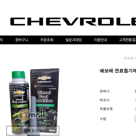
-
쉐보레 Ac
쉐보레 연료첨가제 
판매가
제조사
부품번호
수량
마우스를 올려보세요