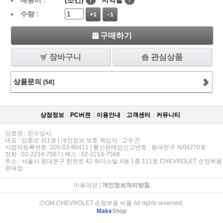
배송비 :
(조건)
!
지역별
!
수량 :
+1
-1
구매하기
장바구니
관심상품
상품문의
[58]
상점정보
PC버젼
이용안내
고객센터
커뮤니티
상호명 : 진수상사
대표 : 임종오 외1명 | 개인정보 보호 책임자 : 고두곤
사업자등록번호 :205-03-80411 | 통신판매업신고번호 : 동대문구 제04270호
전화 : 02-2214-7567 | 팩스 : 02-2214-7568
주소 : 서울시 동대문구 한천로 42 위더스빌 A동 1층 111호 CHEVROLET 순정부품
판매점
이용약관
|
개인정보처리방침
ⓒGM CHEVROLET 순정부품 씨몰 All rights reserved.
Make
Shop