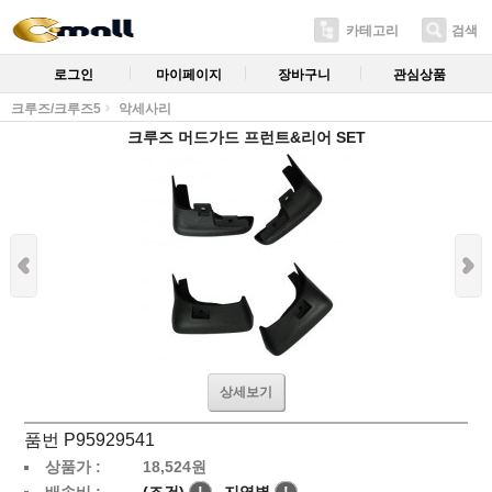
카테고리
검색
로그인
마이페이지
장바구니
관심상품
크루즈/크루즈5
악세사리
크루즈 머드가드 프런트&리어 SET
상세보기
품번 P95929541
상품가 :
18,524
원