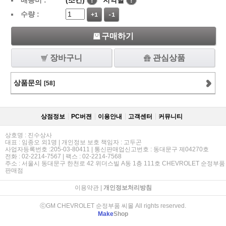
배송비 :
(조건)
!
지역별
!
수량 :
+1
-1
구매하기
장바구니
관심상품
상품문의
[58]
상점정보
PC버젼
이용안내
고객센터
커뮤니티
상호명 : 진수상사
대표 : 임종오 외1명 | 개인정보 보호 책임자 : 고두곤
사업자등록번호 :205-03-80411 | 통신판매업신고번호 : 동대문구 제04270호
전화 : 02-2214-7567 | 팩스 : 02-2214-7568
주소 : 서울시 동대문구 한천로 42 위더스빌 A동 1층 111호 CHEVROLET 순정부품
판매점
이용약관
|
개인정보처리방침
ⓒGM CHEVROLET 순정부품 씨몰 All rights reserved.
Make
Shop