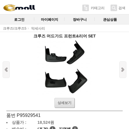
카테고리
검색
로그인
마이페이지
장바구니
관심상품
크루즈/크루즈5
악세사리
크루즈 머드가드 프런트&리어 SET
상세보기
품번 P95929541
상품가 :
18,524
원