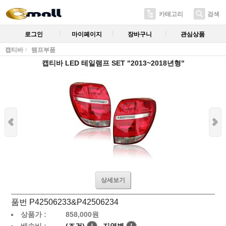
카테고리
검색
로그인
마이페이지
장바구니
관심상품
캡티바
램프부품
캡티바 LED 테일램프 SET "2013~2018년형"
상세보기
품번 P42506233&P42506234
상품가 :
858,000
원