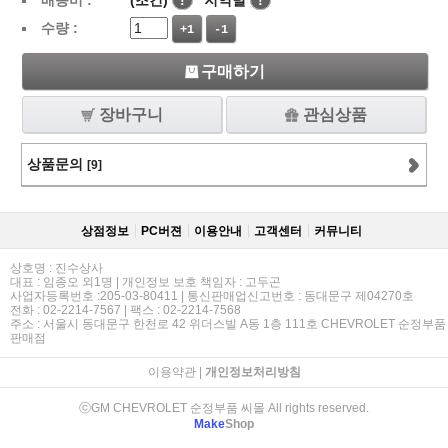
배송비 :
(조건)
!
지역별
!
수량 :
+1
-1
구매하기
장바구니
관심상품
상품문의
[9]
상점정보
PC버젼
이용안내
고객센터
커뮤니티
상호명 : 진수상사
대표 : 임종오 외1명 | 개인정보 보호 책임자 : 고두곤
사업자등록번호 :205-03-80411 | 통신판매업신고번호 : 동대문구 제04270호
전화 : 02-2214-7567 | 팩스 : 02-2214-7568
주소 : 서울시 동대문구 한천로 42 위더스빌 A동 1층 111호 CHEVROLET 순정부품
판매점
이용약관
|
개인정보처리방침
ⓒGM CHEVROLET 순정부품 씨몰 All rights reserved.
Make
Shop