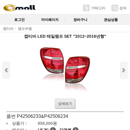
카테고리
검색
로그인
마이페이지
장바구니
관심상품
캡티바
램프부품
캡티바 LED 테일램프 SET "2013~2018년형"
상세보기
품번 P42506233&P42506234
상품가 :
858,000
원