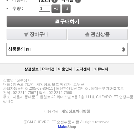
배송비 :
(조건)
!
지역별
!
수량 :
+1
-1
구매하기
장바구니
관심상품
상품문의
[9]
상점정보
PC버젼
이용안내
고객센터
커뮤니티
상호명 : 진수상사
대표 : 임종오 외1명 | 개인정보 보호 책임자 : 고두곤
사업자등록번호 :205-03-80411 | 통신판매업신고번호 : 동대문구 제04270호
전화 : 02-2214-7567 | 팩스 : 02-2214-7568
주소 : 서울시 동대문구 한천로 42 위더스빌 A동 1층 111호 CHEVROLET 순정부품
판매점
이용약관
|
개인정보처리방침
ⓒGM CHEVROLET 순정부품 씨몰 All rights reserved.
Make
Shop