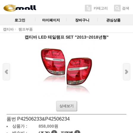
카테고리
검색
로그인
마이페이지
장바구니
관심상품
캡티바
램프부품
캡티바 LED 테일램프 SET "2013~2018년형"
상세보기
품번 P42506233&P42506234
상품가 :
858,000
원