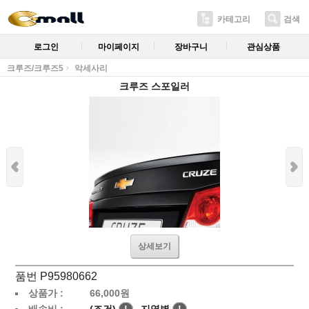
카테고리
검색
로그인
마이페이지
장바구니
관심상품
크루즈/크루즈5
악세사리
크루즈 스포일러
상세보기
품번 P95980662
상품가 :
66,000
원