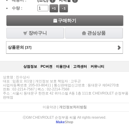
배송비 :
(조건)
!
지역별
!
수량 :
+1
-1
구매하기
장바구니
관심상품
상품문의
[37]
상점정보
PC버젼
이용안내
고객센터
커뮤니티
상호명 : 진수상사
대표 : 임종오 외1명 | 개인정보 보호 책임자 : 고두곤
사업자등록번호 :205-03-80411 | 통신판매업신고번호 : 동대문구 제04270호
전화 : 02-2214-7567 | 팩스 : 02-2214-7568
주소 : 서울시 동대문구 한천로 42 위더스빌 A동 1층 111호 CHEVROLET 순정부품
판매점
이용약관
|
개인정보처리방침
ⓒGM CHEVROLET 순정부품 씨몰 All rights reserved.
Make
Shop