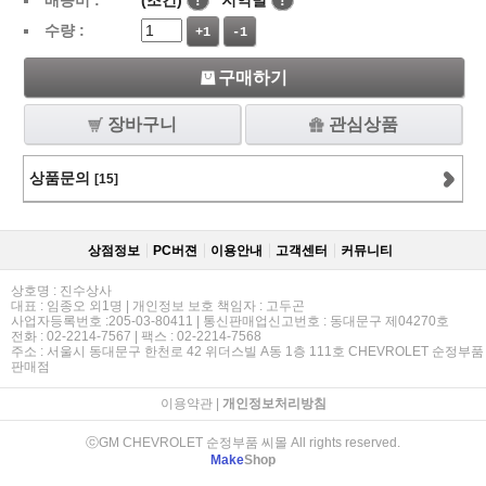
배송비 :
(조건)
!
지역별
!
수량 :
+1
-1
구매하기
장바구니
관심상품
상품문의
[15]
상점정보
PC버젼
이용안내
고객센터
커뮤니티
상호명 : 진수상사
대표 : 임종오 외1명 | 개인정보 보호 책임자 : 고두곤
사업자등록번호 :205-03-80411 | 통신판매업신고번호 : 동대문구 제04270호
전화 : 02-2214-7567 | 팩스 : 02-2214-7568
주소 : 서울시 동대문구 한천로 42 위더스빌 A동 1층 111호 CHEVROLET 순정부품
판매점
이용약관
|
개인정보처리방침
ⓒGM CHEVROLET 순정부품 씨몰 All rights reserved.
Make
Shop