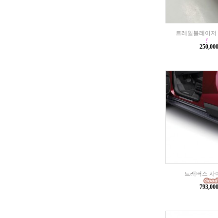
트레일블레이저 
250,0
트래버스 사
793,0