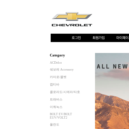
Category
ACDelco
쉐보레 Accessory
카마로/콜벳
캡티바
콜로라도/시에라/타호
트래버스
이쿼녹스
BOLT EV/BOLT
EUV/VOLT2
올란도