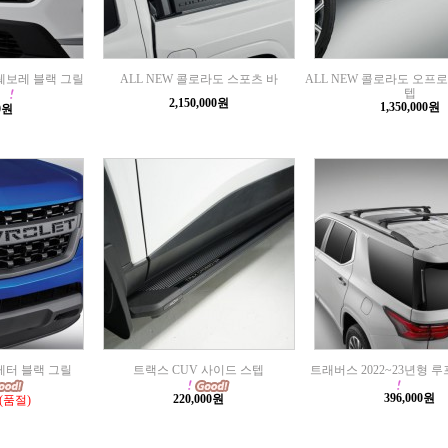
 쉐보레 블랙 그릴
ALL NEW 콜로라도 스포츠 바
ALL NEW 콜로라도 오프
텝
2,150,000원
1,350,000원
00원
레터 블랙 그릴
트랙스 CUV 사이드 스텝
트래버스 2022~23년형 
396,000원
220,000원
(품절)