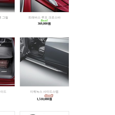
랙 그릴
트래버스 루프 크로스바
369,000원
쉐이드
이쿼녹스 사이드스텝
1,510,080원