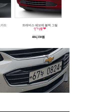
 그릴
콜로라도 레드 리커버리 훅
콜로라도 사이드 스텝
853,000원
152,000원