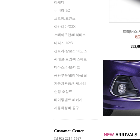
라세티
누비라 1/2
브로엄/프린스
아카디아/G2X
콜로라도 오프
스테이츠맨/베리타스
마티즈 1/2/3
897,
젠트라/칼로스/라노스
씨에로/르망/에스페로
다마스/라보/티코
공용부품/릴레이/클립
자동차용품/악세사리
순정 오일류
타이밍벨트 패키지
자동차정비 공구
Customer Center
Tel 02) 2214-7567