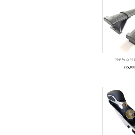
이쿼녹스 유
255,0