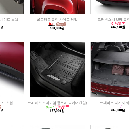
사이드 스텝
콜로라도 블랙 사이드 레일
트래버스 쉐보레 블
484,330원
00원
480,000원
이드 스텝
트래버스 프리미엄 플로어 라이너 (1열)
트래버스 러기지 
204,000원
00원
157,000원