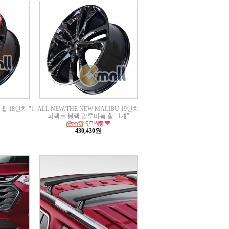
휠 18인치 "1
ALL NEW/THE NEW MALIBU 19인치
퍼팩트 블랙 알루미늄 휠 "1개"
430,430원