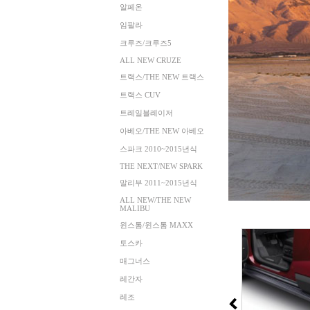
알페온
임팔라
크루즈/크루즈5
ALL NEW CRUZE
트랙스/THE NEW 트랙스
트랙스 CUV
트레일블레이저
아베오/THE NEW 아베오
스파크 2010~2015년식
THE NEXT/NEW SPARK
말리부 2011~2015년식
ALL NEW/THE NEW
MALIBU
윈스톰/윈스톰 MAXX
토스카
매그너스
레간자
레조