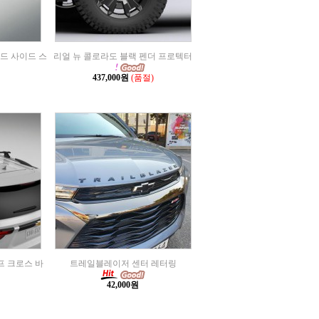
로드 사이드 스
리얼 뉴 콜로라도 블랙 펜더 프로텍터
437,000원
(품절)
루프 크로스 바
트레일블레이저 센터 레터링
42,000원