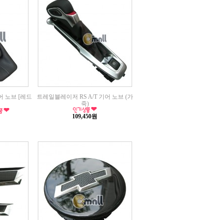
어 노브 [레드
트레일블레이저 RS A/T 기어 노브 (가
죽)
109,450원