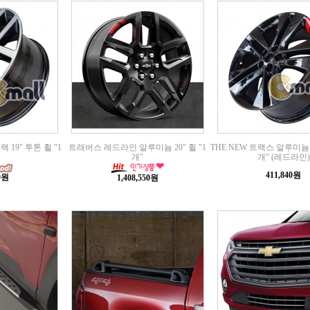
19" 투톤 휠 "1
트래버스 레드라인 알루미늄 20" 휠 "1
THE NEW 트랙스 알루미늄 
개"
개" (레드라인)
411,840원
00원
1,408,550원