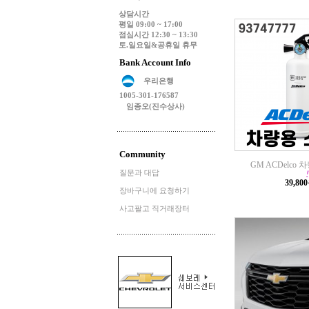
상담시간
평일 09:00 ~ 17:00
점심시간 12:30 ~ 13:30
토.일요일&공휴일 휴무
Bank Account Info
우리은행
1005-301-176587
임종오(진수상사)
Community
GM ACDelco
질문과 대답
39,80
장바구니에 요청하기
사고팔고 직거래장터