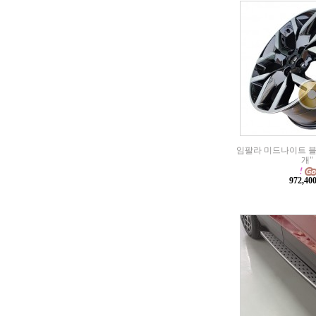
임팔라 미드나이트 블랙 
개"
972,4