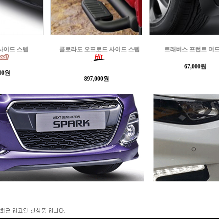
로드 사이드 스텝
트래버스 프런트 머드가드
트래버스 쉐보레 블랙
67,000원
484,330원
000원