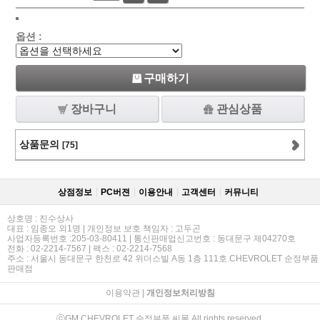
옵션 :
구매하기
장바구니
관심상품
상품문의
[75]
상점정보
PC버젼
이용안내
고객센터
커뮤니티
상호명 : 진수상사
대표 : 임종오 외1명 | 개인정보 보호 책임자 : 고두곤
사업자등록번호 :205-03-80411 | 통신판매업신고번호 : 동대문구 제04270호
전화 : 02-2214-7567 | 팩스 : 02-2214-7568
주소 : 서울시 동대문구 한천로 42 위더스빌 A동 1층 111호 CHEVROLET 순정부품
판매점
이용약관
|
개인정보처리방침
ⓒGM CHEVROLET 순정부품 씨몰 All rights reserved.