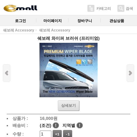
카테고리
검색
로그인
마이페이지
장바구니
관심상품
쉐보레 Accessory
쉐보레 Accessory
쉐보레 와이퍼 브러쉬 (프리미엄)
상세보기
상품가 :
16,000
원
배송비 :
(조건)
!
지역별
!
수량 :
+1
-1