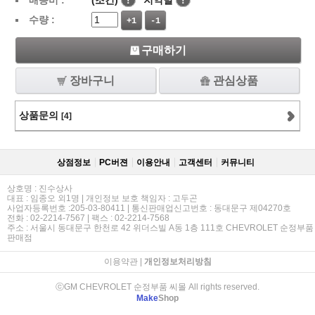
배송비 :
(조건)
!
지역별
!
수량 :
+1
-1
구매하기
장바구니
관심상품
상품문의
[4]
상점정보
PC버젼
이용안내
고객센터
커뮤니티
상호명 : 진수상사
대표 : 임종오 외1명 | 개인정보 보호 책임자 : 고두곤
사업자등록번호 :205-03-80411 | 통신판매업신고번호 : 동대문구 제04270호
전화 : 02-2214-7567 | 팩스 : 02-2214-7568
주소 : 서울시 동대문구 한천로 42 위더스빌 A동 1층 111호 CHEVROLET 순정부품
판매점
이용약관
|
개인정보처리방침
ⓒGM CHEVROLET 순정부품 씨몰 All rights reserved.
Make
Shop