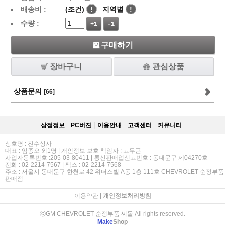
배송비 :
(조건)
!
지역별
!
수량 :
+1
-1
구매하기
장바구니
관심상품
상품문의
[66]
상점정보
PC버젼
이용안내
고객센터
커뮤니티
상호명 : 진수상사
대표 : 임종오 외1명 | 개인정보 보호 책임자 : 고두곤
사업자등록번호 :205-03-80411 | 통신판매업신고번호 : 동대문구 제04270호
전화 : 02-2214-7567 | 팩스 : 02-2214-7568
주소 : 서울시 동대문구 한천로 42 위더스빌 A동 1층 111호 CHEVROLET 순정부품
판매점
이용약관
|
개인정보처리방침
ⓒGM CHEVROLET 순정부품 씨몰 All rights reserved.
Make
Shop