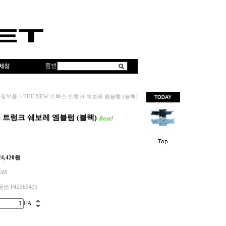
품번
외장부품
>
THE NEW 트랙스 트렁크 쉐보레 엠블럼 (블랙)
스 트렁크 쉐보레 엠블럼 (블랙)
24,420
원
GM
품번 P42565431
EA