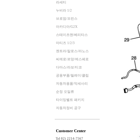
라세티
누비라 1/2
브로엄/프린스
아카디아/G2X
스테이츠맨/베리타스
마티즈 1/2/3
젠트라/칼로스/라노스
씨에로/르망/에스페로
다마스/라보/티코
공용부품/릴레이/클립
자동차용품/악세사리
순정 오일류
타이밍벨트 패키지
자동차정비 공구
Customer Center
Tel 02) 2214-7567