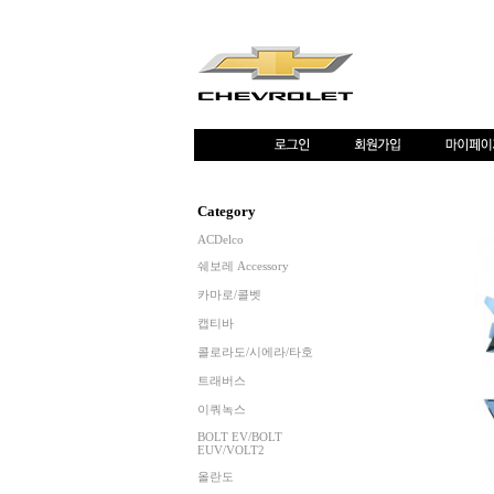
Category
ACDelco
쉐보레 Accessory
카마로/콜벳
캡티바
콜로라도/시에라/타호
트래버스
이쿼녹스
BOLT EV/BOLT
EUV/VOLT2
올란도