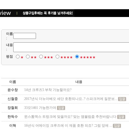
이름
:
내용
:
평점
★
★★
★★★
★★★★
★★★★★
이름
내용
윤수창
14년 크루즈5 부착 가능할까요?
신철중
2017년식 더뉴아베오 세단 호환되나요..? 스파크꺼에 질문보...
장철희
33모1461 가능한가여
한득수
윈스톰맥스 트렁크에 맞을까요? 맞는 앰블럼줌 추천바랍니다
이혁
16년식 어메이징 크루즈에 이 제품 호환 되죠? 그럼 앞에 ...