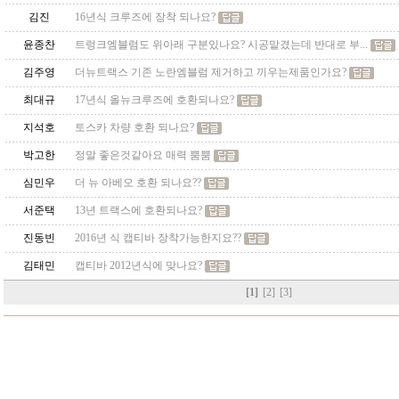
김진
16년식 크루즈에 장착 되나요?
윤종찬
트렁크엠블럼도 위아래 구분있나요? 시공맡겼는데 반대로 부...
김주영
더뉴트랙스 기존 노란엠블럼 제거하고 끼우는제품인가요?
최대규
17년식 올뉴크루즈에 호환되나요?
지석호
토스카 차량 호환 되나요?
박고한
정말 좋은것같아요 매력 뿜뿜
심민우
더 뉴 아베오 호환 되나요??
서준택
13년 트랙스에 호환되나요?
진동빈
2016년 식 캡티바 장착가능한지요??
김태민
캡티바 2012년식에 맞나요?
[1]
[2]
[3]