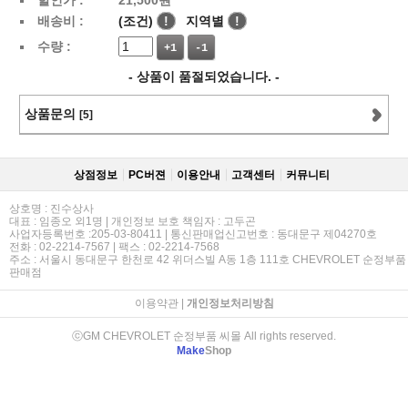
할인가 :
21,500
원
배송비 :
(조건)
!
지역별
!
수량 :
+1
-1
- 상품이 품절되었습니다. -
상품문의
[5]
상점정보
PC버젼
이용안내
고객센터
커뮤니티
상호명 : 진수상사
대표 : 임종오 외1명 | 개인정보 보호 책임자 : 고두곤
사업자등록번호 :205-03-80411 | 통신판매업신고번호 : 동대문구 제04270호
전화 : 02-2214-7567 | 팩스 : 02-2214-7568
주소 : 서울시 동대문구 한천로 42 위더스빌 A동 1층 111호 CHEVROLET 순정부품
판매점
이용약관
|
개인정보처리방침
ⓒGM CHEVROLET 순정부품 씨몰 All rights reserved.
Make
Shop