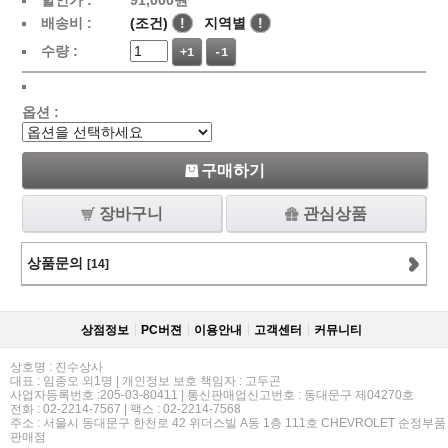
할인가 :
91,000
원
배송비 :
(조건)
!
지역별
!
수량 :
+1
-1
옵션 :
구매하기
장바구니
관심상품
상품문의
[14]
상점정보
PC버젼
이용안내
고객센터
커뮤니티
상호명 : 진수상사
대표 : 임종오 외1명 | 개인정보 보호 책임자 : 고두곤
사업자등록번호 :205-03-80411 | 통신판매업신고번호 : 동대문구 제04270호
전화 : 02-2214-7567 | 팩스 : 02-2214-7568
주소 : 서울시 동대문구 한천로 42 위더스빌 A동 1층 111호 CHEVROLET 순정부품
판매점