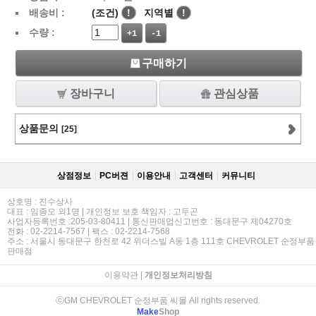
배송비 :
(조건)
!
지역별
!
수량 :
+1
-1
구매하기
장바구니
관심상품
상품문의
[25]
상점정보
PC버젼
이용안내
고객센터
커뮤니티
상호명 : 진수상사
대표 : 임종오 외1명 | 개인정보 보호 책임자 : 고두곤
사업자등록번호 :205-03-80411 | 통신판매업신고번호 : 동대문구 제04270호
전화 : 02-2214-7567 | 팩스 : 02-2214-7568
주소 : 서울시 동대문구 한천로 42 위더스빌 A동 1층 111호 CHEVROLET 순정부품
판매점
이용약관
|
개인정보처리방침
ⓒGM CHEVROLET 순정부품 씨몰 All rights reserved.
Make
Shop