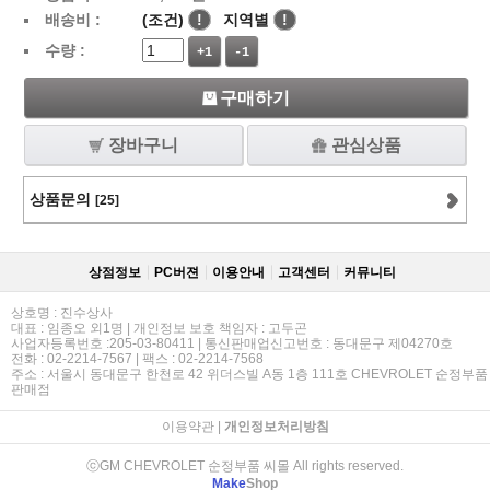
배송비 :
(조건)
!
지역별
!
수량 :
+1
-1
구매하기
장바구니
관심상품
상품문의
[25]
상점정보
PC버젼
이용안내
고객센터
커뮤니티
상호명 : 진수상사
대표 : 임종오 외1명 | 개인정보 보호 책임자 : 고두곤
사업자등록번호 :205-03-80411 | 통신판매업신고번호 : 동대문구 제04270호
전화 : 02-2214-7567 | 팩스 : 02-2214-7568
주소 : 서울시 동대문구 한천로 42 위더스빌 A동 1층 111호 CHEVROLET 순정부품
판매점
이용약관
|
개인정보처리방침
ⓒGM CHEVROLET 순정부품 씨몰 All rights reserved.
Make
Shop