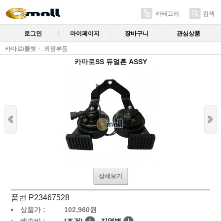
카테고리
검색
로그인
마이페이지
장바구니
관심상품
카마로/콜벳
외장부품
카마로SS 듀얼혼 ASSY
상세보기
품번 P23467528
상품가 :
102,960
원