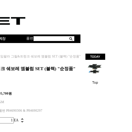
품번
임팔라 그릴&트렁크 쉐보레 엠블럼 SET (블랙) "순정품"
 쉐보레 엠블럼 SET (블랙) "순정품"
95,700
원
GM
품번 P84690306 & P84690297
EA