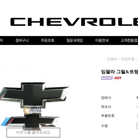
-
임팔라
>
외장부품
>
임팔라 그릴&트렁크
판매가
제조사
부품번호
수량
마우스를 올려보세요