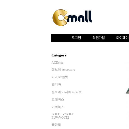
Category
ACDelco
쉐보레 Accessory
카마로/콜벳
캡티바
콜로라도/시에라/타호
트래버스
이쿼녹스
BOLT EV/BOLT
EUV/VOLT2
올란도