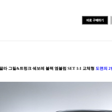
팔라 그릴&트렁크 쉐보레 블랙 엠블럼 SET 1:1 교체형
도면의 2번