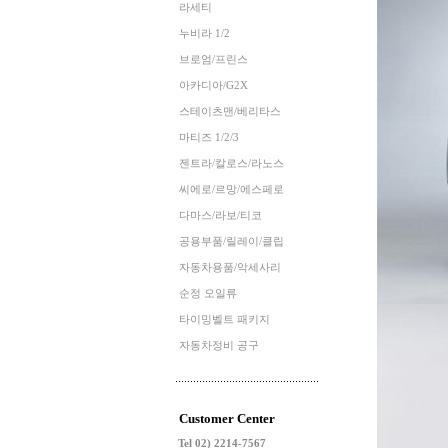
라세티
누비라 1/2
브로엄/프린스
아카디아/G2X
스테이츠맨/베리타스
마티즈 1/2/3
젠트라/칼로스/라노스
씨에로/르망/에스페로
다마스/라보/티코
공용부품/릴레이/클립
자동차용품/악세사리
순정 오일류
타이밍벨트 패키지
자동차정비 공구
Customer Center
Tel 02) 2214-7567