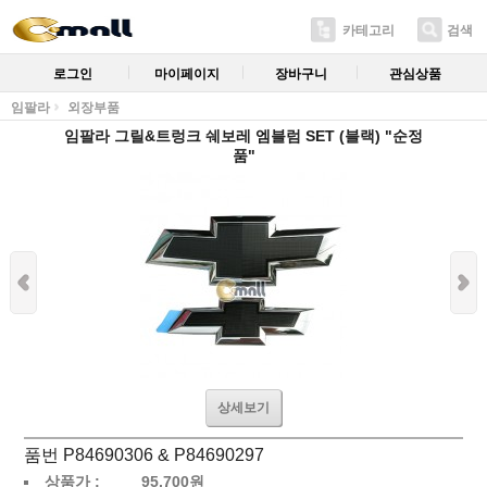
카테고리
검색
로그인
마이페이지
장바구니
관심상품
임팔라
외장부품
임팔라 그릴&트렁크 쉐보레 엠블럼 SET (블랙) "순정
품"
상세보기
품번 P84690306 & P84690297
상품가 :
95,700
원