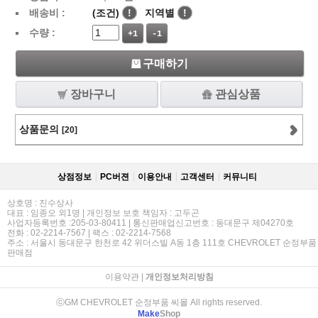
배송비 :
(조건)
!
지역별
!
수량 :
+1
-1
구매하기
장바구니
관심상품
상품문의
[20]
상점정보
PC버젼
이용안내
고객센터
커뮤니티
상호명 : 진수상사
대표 : 임종오 외1명 | 개인정보 보호 책임자 : 고두곤
사업자등록번호 :205-03-80411 | 통신판매업신고번호 : 동대문구 제04270호
전화 : 02-2214-7567 | 팩스 : 02-2214-7568
주소 : 서울시 동대문구 한천로 42 위더스빌 A동 1층 111호 CHEVROLET 순정부품
판매점
이용약관
|
개인정보처리방침
ⓒGM CHEVROLET 순정부품 씨몰 All rights reserved.
Make
Shop