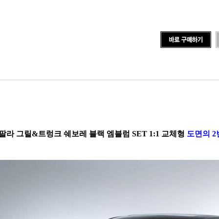
팔라 그릴&트렁크 쉐보레 블랙 엠블럼 SET 1:1 교체형
도면의 2번