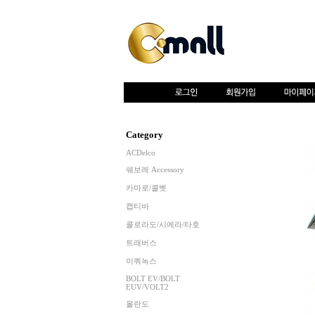
Category
ACDelco
쉐보레 Accessory
카마로/콜벳
캡티바
콜로라도/시에라/타호
트래버스
이쿼녹스
BOLT EV/BOLT
EUV/VOLT2
올란도