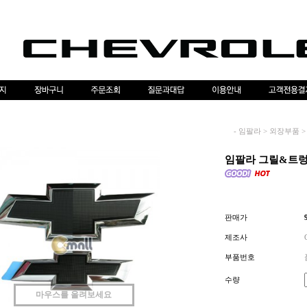
-
임팔라
>
외장부품
>
임팔라 그릴&트렁크
판매가
제조사
부품번호
수량
마우스를 올려보세요