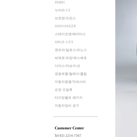
라세티
누비라 1/2
브로엄/프린스
아카디아/G2X
스테이츠맨/베리타스
마티즈 1/2/3
젠트라/칼로스/라노스
씨에로/르망/에스페로
다마스/라보/티코
공용부품/릴레이/클립
자동차용품/악세사리
순정 오일류
타이밍벨트 패키지
자동차정비 공구
Customer Center
Tel 02) 2214-7567