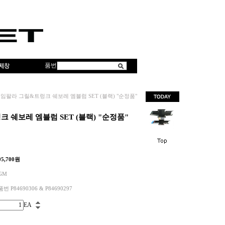
품번
임팔라 그릴&트렁크 쉐보레 엠블럼 SET (블랙) "순정품"
 쉐보레 엠블럼 SET (블랙) "순정품"
95,700
원
GM
품번 P84690306 & P84690297
EA