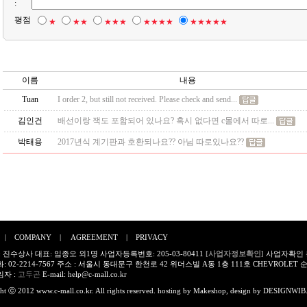
:
평점
★
★★
★★★
★★★★
★★★★★
이름
내용
Tuan
I order 2, but still not received. Please check and send...
김인건
배선이랑 잭도 포함되어 있나요? 혹시 없다면 c몰에서 따로...
박태용
2017년식 계기판과 호환되나요?? 아님 따로있나요??
|
COMPANY
|
AGREEMENT
|
PRIVACY
 진수상사 대표: 임종오 외1명 사업자등록번호: 205-03-80411
[사업자정보확인]
사업자확인
 02-2214-7567 주소 : 서울시 동대문구 한천로 42 위더스빌 A동 1층 111호 CHEVROLE
자 :
고두곤
E-mail:
help@c-mall.co.kr
ht ⓒ 2012 www.c-mall.co.kr. All rights reserved. hosting by
Makeshop
, design by
DESIGNWIB