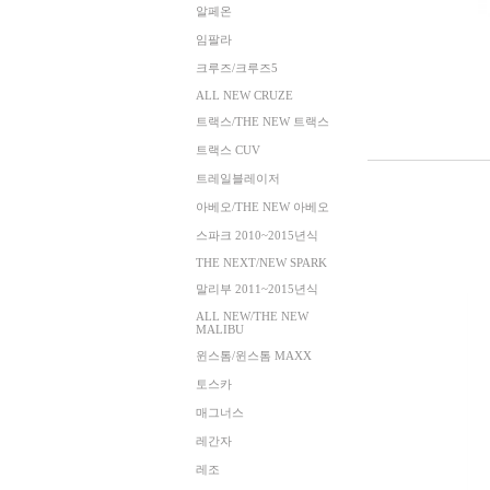
알페온
임팔라
크루즈/크루즈5
ALL NEW CRUZE
트랙스/THE NEW 트랙스
트랙스 CUV
트레일블레이저
아베오/THE NEW 아베오
스파크 2010~2015년식
THE NEXT/NEW SPARK
말리부 2011~2015년식
ALL NEW/THE NEW
MALIBU
윈스톰/윈스톰 MAXX
토스카
매그너스
레간자
레조