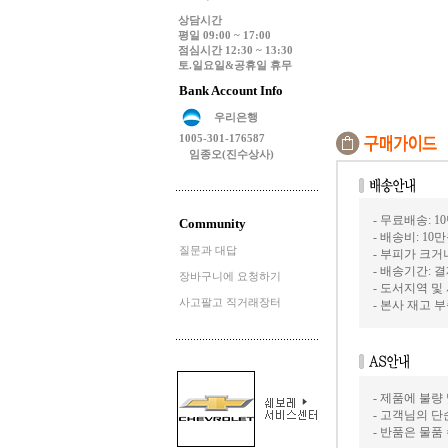
상담시간
평일 09:00 ~ 17:00
점심시간 12:30 ~ 13:30
토.일요일&공휴일 휴무
Bank Account Info
우리은행
1005-301-176587
임종오(진수상사)
- 무료배송: 1
Community
- 배송비: 10
질문과 대답
- 부피가 크
- 배송기간: 
장바구니에 요청하기
- 도서지역 및
사고팔고 직거래장터
- 본사 재고
- 제품에 불량
- 고객님의 
- 반품은 물품