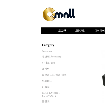
Category
ACDelco
쉐보레 Accessory
카마로/콜벳
캡티바
콜로라도/시에라/타호
트래버스
이쿼녹스
BOLT EV/BOLT
EUV/VOLT2
올란도