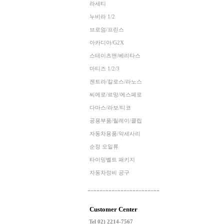
라세티
누비라 1/2
브로엄/프린스
아카디아/G2X
스테이츠맨/베리타스
마티즈 1/2/3
젠트라/칼로스/라노스
씨에로/르망/에스페로
다마스/라보/티코
공용부품/릴레이/클립
자동차용품/악세사리
순정 오일류
타이밍벨트 패키지
자동차정비 공구
Customer Center
Tel 02) 2214-7567