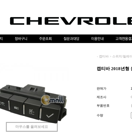
-
캡티바
>
스위치/릴레
캡티바 2018년형
판매가
제조사
부품번호
수량
마우스를 올려보세요