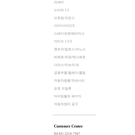
라세티
누비라 1/2
브로엄/프린스
아카디아/G2X
스테이츠맨/베리타스
마티즈 1/2/3
젠트라/칼로스/라노스
씨에로/르망/에스페로
다마스/라보/티코
공용부품/릴레이/클립
자동차용품/악세사리
순정 오일류
타이밍벨트 패키지
자동차정비 공구
Customer Center
Tel 02) 2214-7567