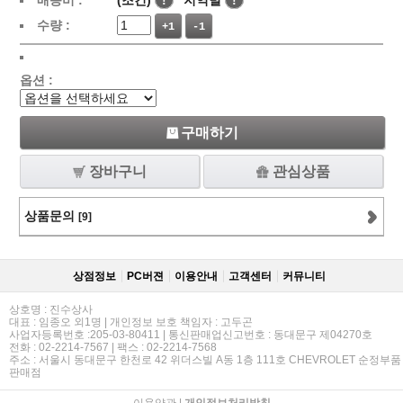
배송비 :
(조건)
!
지역별
!
수량 :
+1
-1
옵션 :
구매하기
장바구니
관심상품
상품문의
[9]
상점정보
PC버젼
이용안내
고객센터
커뮤니티
상호명 : 진수상사
대표 : 임종오 외1명 | 개인정보 보호 책임자 : 고두곤
사업자등록번호 :205-03-80411 | 통신판매업신고번호 : 동대문구 제04270호
전화 : 02-2214-7567 | 팩스 : 02-2214-7568
주소 : 서울시 동대문구 한천로 42 위더스빌 A동 1층 111호 CHEVROLET 순정부품
판매점
이용약관
|
개인정보처리방침