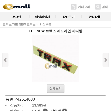
카테고리
검색
로그인
마이페이지
장바구니
관심상품
트랙스/THE NEW 트랙스
외장부품
THE NEW 트랙스 레드라인 레터링
상세보기
품번 P42514800
상품가 :
13,585
원