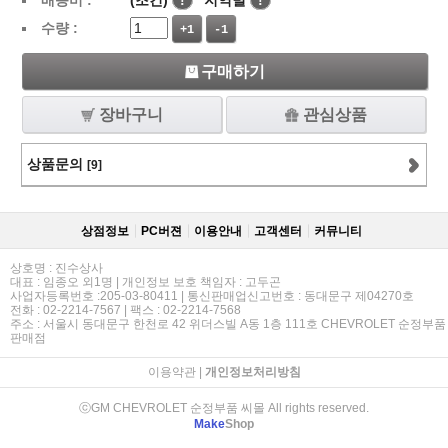
배송비 :
(조건)
!
지역별
!
수량 :
+1
-1
구매하기
장바구니
관심상품
상품문의
[9]
상점정보
PC버젼
이용안내
고객센터
커뮤니티
상호명 : 진수상사
대표 : 임종오 외1명 | 개인정보 보호 책임자 : 고두곤
사업자등록번호 :205-03-80411 | 통신판매업신고번호 : 동대문구 제04270호
전화 : 02-2214-7567 | 팩스 : 02-2214-7568
주소 : 서울시 동대문구 한천로 42 위더스빌 A동 1층 111호 CHEVROLET 순정부품
판매점
이용약관
|
개인정보처리방침
ⓒGM CHEVROLET 순정부품 씨몰 All rights reserved.
Make
Shop