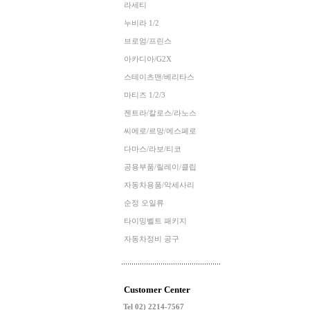
라세티
누비라 1/2
브로엄/프린스
아카디아/G2X
스테이츠맨/베리타스
마티즈 1/2/3
젠트라/칼로스/라노스
씨에로/르망/에스페로
다마스/라보/티코
공용부품/릴레이/클립
자동차용품/악세사리
순정 오일류
타이밍벨트 패키지
자동차정비 공구
Customer Center
Tel 02) 2214-7567