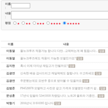
이름
:
내용
:
평점
★
★★
★★★
★★★★
★★★★★
이름
내용
이동열
올뉴크루즈 적용가능 합니다 다만...교체하는게 꽤 힘듭니다...
이동열
올뉴크루즈에도 적용이 가능한 모델인가요?
김지한
혹시 이제 더이상 재입고가 안될까요?
김광연
신속한 배송 감사드리고 캐딜락에도 잘됩니다. 수고하세요
김광연
주문했는데요 요번주 중으로 받아볼 수 있을까요
김범준
P84526978 모델하고 사진은 같고 가격과 모델명만 다른거 같...
문성훈
17년식 임팔라 52버1818 차량입니다. 노트20 울트라 기종인...
박형기
2016년식 31두0395 입니다