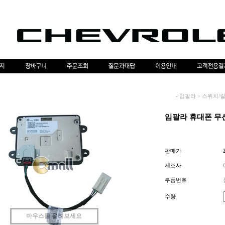
-
임팔라
>
스위치/
임팔라 휴대폰 무선
판매가
제조사
부품번호
수량
마우스를 올려보세요