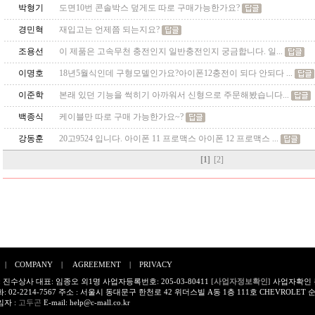
박형기
도면10번 콘솔박스 덮게도 따로 구매가능한가요?
경민혁
재입고는 언제쯤 되는지요?
조용선
이 제품은 고속무천 충전인지 일반충전인지 궁금합니다. 일...
이명호
18년5월식인데 구형모델인가요?아이폰12충전이 되다 안되다 ...
이준학
본래 있던 기능을 썩히기 아까워서 신형으로 주문해봤습니다...
백종식
케이블만 따로 구매 가능한가요~?
강동훈
20고9524 입니다. 아이폰 11 프로맥스 아이폰 12 프로맥스 ...
[1]
[2]
|
COMPANY
|
AGREEMENT
|
PRIVACY
 진수상사 대표: 임종오 외1명 사업자등록번호: 205-03-80411
[사업자정보확인]
사업자확인
 02-2214-7567 주소 : 서울시 동대문구 한천로 42 위더스빌 A동 1층 111호 CHEVROLE
자 :
고두곤
E-mail:
help@c-mall.co.kr