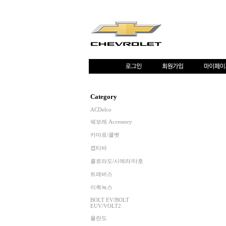
Category
ACDelco
쉐보레 Accessory
카마로/콜벳
캡티바
콜로라도/시에라/타호
트래버스
이쿼녹스
BOLT EV/BOLT
EUV/VOLT2
올란도