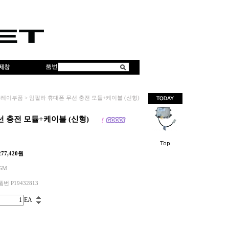
품번
릴레이부품
>
임팔라 휴대폰 무선 충전 모듈+케이블 (신형)
 충전 모듈+케이블 (신형)
277,420
원
GM
품번 P19432813
EA