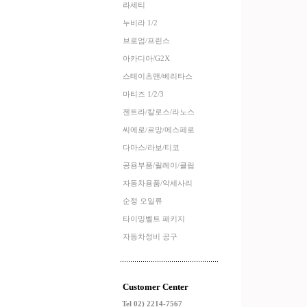
라세티
누비라 1/2
브로엄/프린스
아카디아/G2X
스테이츠맨/베리타스
마티즈 1/2/3
젠트라/칼로스/라노스
씨에로/르망/에스페로
다마스/라보/티코
공용부품/릴레이/클립
자동차용품/악세사리
순정 오일류
타이밍벨트 패키지
자동차정비 공구
Customer Center
Tel 02) 2214-7567