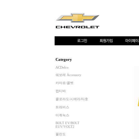
Category
ACDelco
쉐보레 Accessory
카마로/콜벳
캡티바
콜로라도/시에라/타호
트래버스
이쿼녹스
BOLT EV/BOLT
EUV/VOLT2
올란도