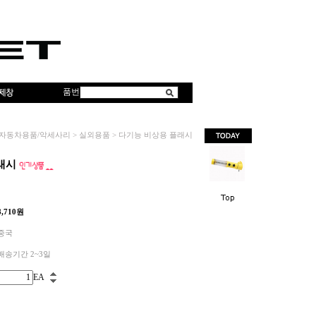
품번
자동차용품/악세사리
>
실외용품
>
다기능 비상용 플래시
래시
8,710
원
중국
배송기간 2~3일
EA