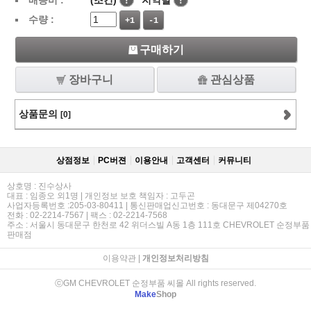
배송비 :
(조건)
!
지역별
!
수량 :
+1
-1
구매하기
장바구니
관심상품
상품문의
[0]
상점정보
PC버젼
이용안내
고객센터
커뮤니티
상호명 : 진수상사
대표 : 임종오 외1명 | 개인정보 보호 책임자 : 고두곤
사업자등록번호 :205-03-80411 | 통신판매업신고번호 : 동대문구 제04270호
전화 : 02-2214-7567 | 팩스 : 02-2214-7568
주소 : 서울시 동대문구 한천로 42 위더스빌 A동 1층 111호 CHEVROLET 순정부품
판매점
이용약관
|
개인정보처리방침
ⓒGM CHEVROLET 순정부품 씨몰 All rights reserved.
Make
Shop