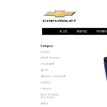
Category
ACDelco
쉐보레 Accessory
카마로/콜벳
캡티바
콜로라도/시에라/타호
트래버스
이쿼녹스
BOLT EV/BOLT
EUV/VOLT2
올란도