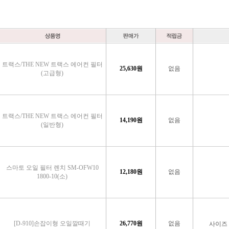
트랙스/THE NEW 트랙스 에어컨 필터
25,630
원
없음
(고급형)
트랙스/THE NEW 트랙스 에어컨 필터
14,190
원
없음
(일반형)
스마토 오일 필터 렌치 SM-OFW10
12,180
원
없음
1800-10(소)
[D-910]손잡이형 오일깔때기
26,770
원
없음
사이즈 