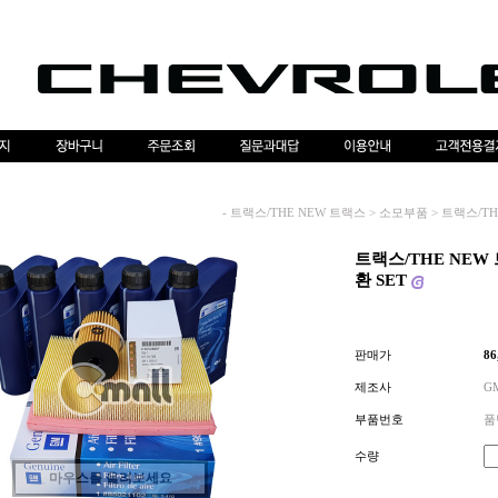
-
트랙스/THE NEW 트랙스
>
소모부품
>
트랙스/THE
트랙스/THE NEW 트
환 SET
판매가
86
제조사
G
부품번호
품번
수량
마우스를 올려보세요