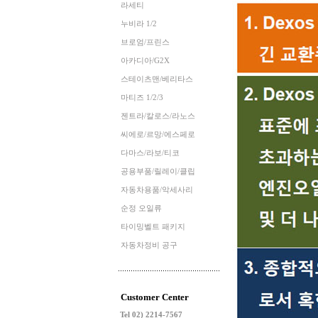
라세티
누비라 1/2
브로엄/프린스
아카디아/G2X
스테이츠맨/베리타스
마티즈 1/2/3
젠트라/칼로스/라노스
씨에로/르망/에스페로
다마스/라보/티코
공용부품/릴레이/클립
자동차용품/악세사리
순정 오일류
타이밍벨트 패키지
자동차정비 공구
Customer Center
Tel 02) 2214-7567