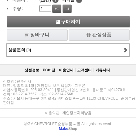
배송비 :
(조건)
!
지역별
!
수량 :
+1
-1
구매하기
장바구니
관심상품
상품문의
[0]
상점정보
PC버젼
이용안내
고객센터
커뮤니티
상호명 : 진수상사
대표 : 임종오 외1명 | 개인정보 보호 책임자 : 고두곤
사업자등록번호 :205-03-80411 | 통신판매업신고번호 : 동대문구 제04270호
전화 : 02-2214-7567 | 팩스 : 02-2214-7568
주소 : 서울시 동대문구 한천로 42 위더스빌 A동 1층 111호 CHEVROLET 순정부품
판매점
이용약관
|
개인정보처리방침
ⓒGM CHEVROLET 순정부품 씨몰 All rights reserved.
Make
Shop