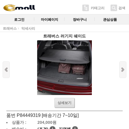
카테고리
검색
로그인
마이페이지
장바구니
관심상품
트래버스
악세사리
트래버스 러기지 쉐이드
상세보기
품번 P84449319 [배송기간 7~10일]
상품가 :
204,000
원