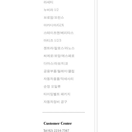
라세티
누비라 1/2
브로엄/프린스
아카디아/G2X
스테이츠맨/베리타스
마티즈 1/2/3
젠트라/칼로스/라노스
씨에로/르망/에스페로
다마스/라보/티코
공용부품/릴레이/클립
자동차용품/악세사리
순정 오일류
타이밍벨트 패키지
자동차정비 공구
Customer Center
Tel 02) 2214-7567