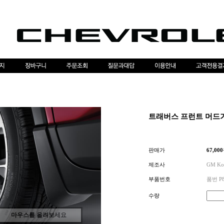
트래버스 프런트 머드
판매가
67,000
제조사
GM Ko
부품번호
품번 P8
수량
마우스를 올려보세요