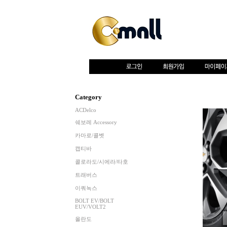
Category
ACDelco
쉐보레 Accessory
카마로/콜벳
캡티바
콜로라도/시에라/타호
트래버스
이쿼녹스
BOLT EV/BOLT
EUV/VOLT2
올란도