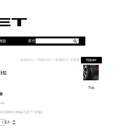
품번
-
트래버스
>
악세사리
>
트래버스 프런트 머드가드
가드
원
rea
4159804 [배송기간 7~10일]
EA