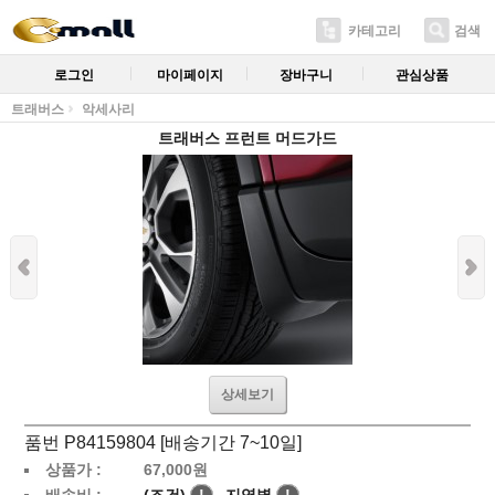
카테고리
검색
로그인
마이페이지
장바구니
관심상품
트래버스
악세사리
트래버스 프런트 머드가드
상세보기
품번 P84159804 [배송기간 7~10일]
상품가 :
67,000
원