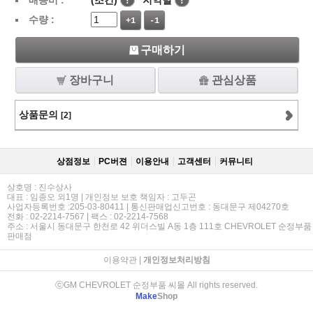
배송비 :
(조건)
!
지역별
!
수량 :
+1
-1
구매하기
장바구니
관심상품
상품문의
[2]
상점정보
PC버젼
이용안내
고객센터
커뮤니티
상호명 : 진수상사
대표 : 임종오 외1명 | 개인정보 보호 책임자 : 고두곤
사업자등록번호 :205-03-80411 | 통신판매업신고번호 : 동대문구 제04270호
전화 : 02-2214-7567 | 팩스 : 02-2214-7568
주소 : 서울시 동대문구 한천로 42 위더스빌 A동 1층 111호 CHEVROLET 순정부품
판매점
이용약관
|
개인정보처리방침
ⓒGM CHEVROLET 순정부품 씨몰 All rights reserved.
Make
Shop