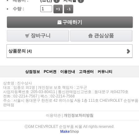
배송비 :
(조건)
!
지역별
!
수량 :
+1
-1
구매하기
장바구니
관심상품
상품문의
[4]
상점정보
PC버젼
이용안내
고객센터
커뮤니티
상호명 : 진수상사
대표 : 임종오 외1명 | 개인정보 보호 책임자 : 고두곤
사업자등록번호 :205-03-80411 | 통신판매업신고번호 : 동대문구 제04270호
전화 : 02-2214-7567 | 팩스 : 02-2214-7568
주소 : 서울시 동대문구 한천로 42 위더스빌 A동 1층 111호 CHEVROLET 순정부품
판매점
이용약관
|
개인정보처리방침
ⓒGM CHEVROLET 순정부품 씨몰 All rights reserved.
Make
Shop