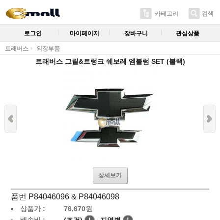
카테고리
검색
로그인
마이페이지
장바구니
관심상품
트래버스
외장부품
트래버스 그릴&트렁크 쉐보레 엠블럼 SET (블랙)
상세보기
품번 P84046096 & P84046098
상품가 :
76,670
원