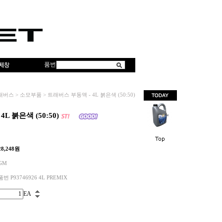
품번
래버스
>
소모부품
>
트래버스 부동액 - 4L 붉은색 (50:50)
L 붉은색 (50:50)
28,248
원
GM
품번 P93746926 4L PREMIX
EA