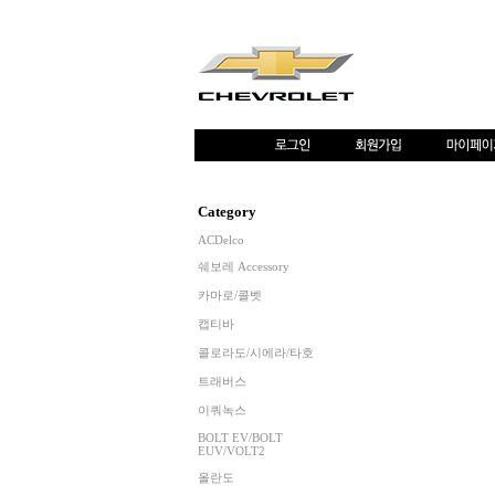
Category
ACDelco
쉐보레 Accessory
카마로/콜벳
캡티바
콜로라도/시에라/타호
트래버스
이쿼녹스
BOLT EV/BOLT
EUV/VOLT2
올란도