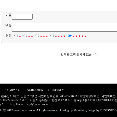
이름
:
내용
:
평점
★
★★
★★★
★★★★
★★★★★
입력된 고객 평가가 없습니다.
|
COMPANY
|
AGREEMENT
|
PRIVACY
 진수상사 대표: 임종오 외1명 사업자등록번호: 205-03-80411
[사업자정보확인]
사업자확인
 02-2214-7567 주소 : 서울시 동대문구 한천로 42 위더스빌 A동 1층 111호 CHEVROLE
자 :
고두곤
E-mail:
help@c-mall.co.kr
ht ⓒ 2012 www.c-mall.co.kr. All rights reserved. hosting by
Makeshop
, design by
DESIGNWIB