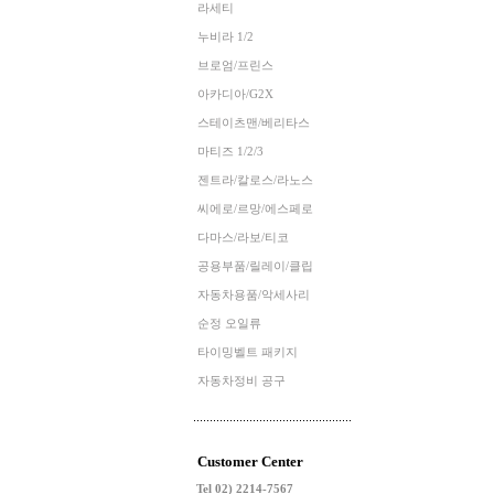
라세티
누비라 1/2
브로엄/프린스
아카디아/G2X
스테이츠맨/베리타스
마티즈 1/2/3
젠트라/칼로스/라노스
씨에로/르망/에스페로
다마스/라보/티코
공용부품/릴레이/클립
자동차용품/악세사리
순정 오일류
타이밍벨트 패키지
자동차정비 공구
Customer Center
Tel 02) 2214-7567