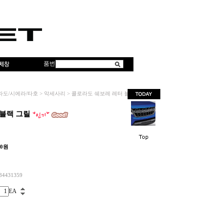
품번
라도/시에라/타호
>
악세사리
>
콜로라도 쉐보레 레터 블랙 그릴
블랙 그릴
00
원
84431359
EA