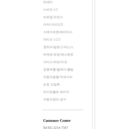
라세티
누비라 1/2
브로엄/프린스
아카디아/G2X
스테이츠맨/베리타스
마티즈 1/2/3
젠트라/칼로스/라노스
씨에로/르망/에스페로
다마스/라보/티코
공용부품/릴레이/클립
자동차용품/악세사리
순정 오일류
타이밍벨트 패키지
자동차정비 공구
Customer Center
Tel 02) 2214-7567