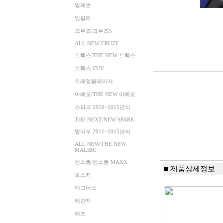
알페온
임팔라
크루즈/크루즈5
ALL NEW CRUZE
트랙스/THE NEW 트랙스
트랙스 CUV
트레일블레이저
아베오/THE NEW 아베오
스파크 2010~2015년식
THE NEXT/NEW SPARK
말리부 2011~2015년식
ALL NEW/THE NEW
MALIBU
윈스톰/윈스톰 MAXX
■ 제품상세정보
토스카
매그너스
레간자
레조