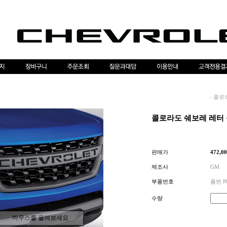
-
콜로
콜로라도 쉐보레 레터 
판매가
472,0
제조사
GM
부품번호
품번 P
수량
마우스를 올려보세요