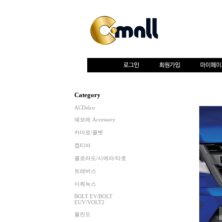
Category
ACDelco
쉐보레 Accessory
카마로/콜벳
캡티바
콜로라도/시에라/타호
트래버스
이쿼녹스
BOLT EV/BOLT
EUV/VOLT2
올란도