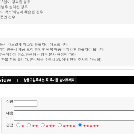
15일이 경과한 경우
개봉후 설치된 경우
의 박스/비닐이 훼손된 경우
품인 경우
 반품시 카드결제 취소및 환불처리 해드립니다.
의한 반품시 제품 도착 확인후 왕복 배송비 차감후 환불처리 됩니다.
 부득이하게 취소/반품하는 경우 본사 규정에 따라
후) 환불 진행 됩니다. (단, 제품 수령시 5일이내 연락 주셔야 가능함)
이름
:
내용
:
평점
★
★★
★★★
★★★★
★★★★★