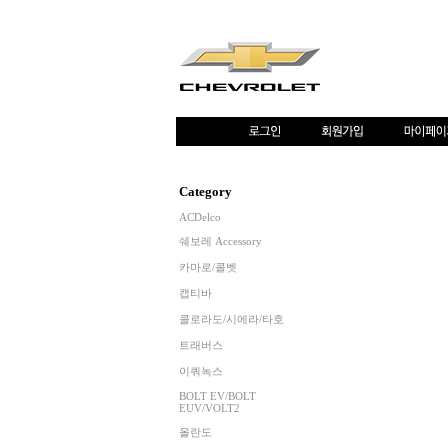
Category
ACDelco
쉐보레 Accessory
카마로/콜벳
캡티바
콜로라도/시에라/타호
트래버스
이쿼녹스
BOLT EV/BOLT
EUV/VOLT2
올란도