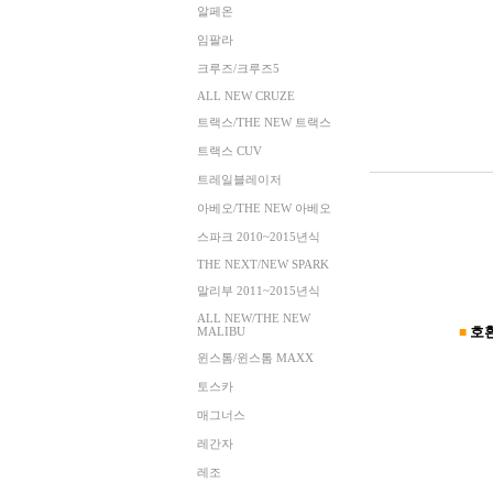
알페온
임팔라
크루즈/크루즈5
ALL NEW CRUZE
트랙스/THE NEW 트랙스
트랙스 CUV
트레일블레이저
아베오/THE NEW 아베오
스파크 2010~2015년식
THE NEXT/NEW SPARK
말리부 2011~2015년식
ALL NEW/THE NEW
호환
MALIBU
■
윈스톰/윈스톰 MAXX
토스카
매그너스
레간자
레조