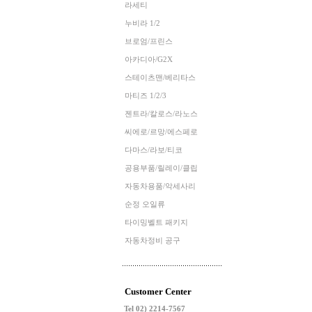
라세티
누비라 1/2
브로엄/프린스
아카디아/G2X
스테이츠맨/베리타스
마티즈 1/2/3
젠트라/칼로스/라노스
씨에로/르망/에스페로
다마스/라보/티코
공용부품/릴레이/클립
자동차용품/악세사리
순정 오일류
타이밍벨트 패키지
자동차정비 공구
Customer Center
Tel 02) 2214-7567