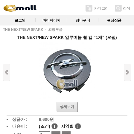
카테고리
검색
로그인
마이페이지
장바구니
관심상품
THE NEXT/NEW SPARK
외장부품
THE NEXT/NEW SPARK 알루미늄 휠 캡 "1개" (오펠)
상세보기
상품가 :
8,690
원
배송비 :
(조건)
!
지역별
!