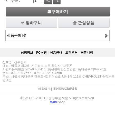
수량 :
+1
-1
구매하기
장바구니
관심상품
상품문의
[0]
상점정보
PC버젼
이용안내
고객센터
커뮤니티
상호명 : 진수상사
대표 : 임종오 외1명 | 개인정보 보호 책임자 : 고두곤
사업자등록번호 :205-03-80411 | 통신판매업신고번호 : 동대문구 제04270호
전화 : 02-2214-7567 | 팩스 : 02-2214-7568
주소 : 서울시 동대문구 한천로 42 위더스빌 A동 1층 111호 CHEVROLET 순정부품
판매점
이용약관
|
개인정보처리방침
ⓒGM CHEVROLET 순정부품 씨몰 All rights reserved.
Make
Shop