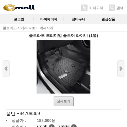
카테고리
검색
로그인
마이페이지
장바구니
관심상품
콜로라도/시에라/타호
악세사리
콜로라도 프리미엄 플로어 라이너 (1열)
상세보기
품번 P84708369
상품가 :
188,000
원