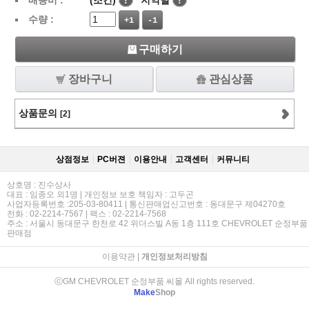
배송비 :
(조건)
!
지역별
!
수량 :
+1
-1
구매하기
장바구니
관심상품
상품문의
[2]
상점정보
PC버젼
이용안내
고객센터
커뮤니티
상호명 : 진수상사
대표 : 임종오 외1명 | 개인정보 보호 책임자 : 고두곤
사업자등록번호 :205-03-80411 | 통신판매업신고번호 : 동대문구 제04270호
전화 : 02-2214-7567 | 팩스 : 02-2214-7568
주소 : 서울시 동대문구 한천로 42 위더스빌 A동 1층 111호 CHEVROLET 순정부품
판매점
이용약관
|
개인정보처리방침
ⓒGM CHEVROLET 순정부품 씨몰 All rights reserved.
Make
Shop