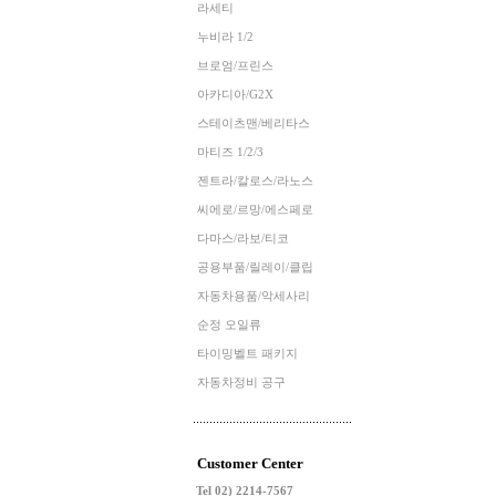
라세티
누비라 1/2
브로엄/프린스
아카디아/G2X
스테이츠맨/베리타스
마티즈 1/2/3
젠트라/칼로스/라노스
씨에로/르망/에스페로
다마스/라보/티코
공용부품/릴레이/클립
자동차용품/악세사리
순정 오일류
타이밍벨트 패키지
자동차정비 공구
Customer Center
Tel 02) 2214-7567