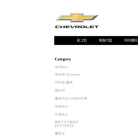
Category
ACDelco
쉐보레 Accessory
카마로/콜벳
캡티바
콜로라도/시에라/타호
트래버스
이쿼녹스
BOLT EV/BOLT
EUV/VOLT2
올란도