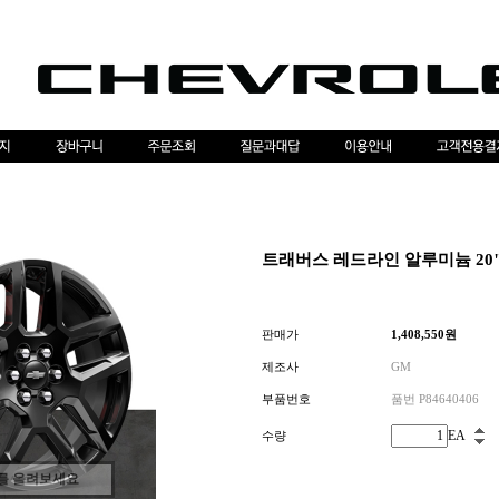
트래버스 레드라인 알루미늄 20" 
판매가
1,408,550
원
제조사
GM
부품번호
품번 P84640406
EA
수량
를 올려보세요