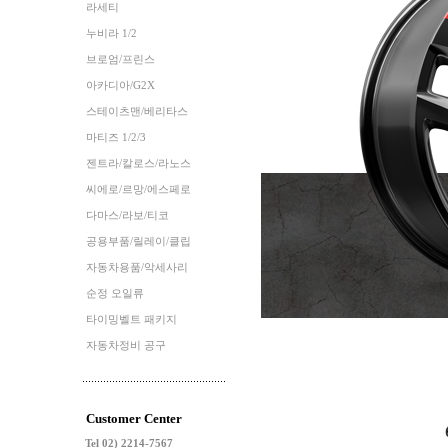
라세티
누비라 1/2
브로엄/프린스
아카디아/G2X
스테이츠맨/베리타스
마티즈 1/2/3
젠트라/칼로스/라노스
씨에로/르망/에스페로
다마스/라보/티코
공용부품/릴레이/클립
자동차용품/악세사리
순정 오일류
타이밍벨트 패키지
자동차정비 공구
Customer Center
Tel 02) 2214-7567