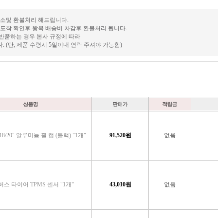
취소및 환불처리 해드립니다.
 도착 확인후 왕복 배송비 차감후 환불처리 됩니다.
/반품하는 경우 본사 규정에 따라
니다. (단, 제품 수령시 5일이내 연락 주셔야 가능함)
8/20" 알루미늄 휠 캡 (블랙) "1개"
91,520
원
없음
스 타이어 TPMS 센서 "1개"
43,010
원
없음