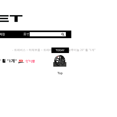
품번
-
트래버스
>
하체부품
>
트래버스 레드라인 알루미늄 20" 휠 "1개"
휠 "1개"