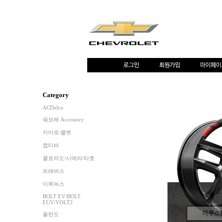
Category
ACDelco
쉐보레 Accessory
카마로/콜벳
캡티바
콜로라도/시에라/타호
트래버스
이쿼녹스
BOLT EV/BOLT
EUV/VOLT2
마우스
올란도