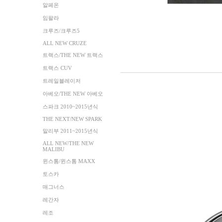
알페온
임팔라
크루즈/크루즈5
ALL NEW CRUZE
트랙스/THE NEW 트랙스
트랙스 CUV
트레일블레이저
아베오/THE NEW 아베오
스파크 2010~2015년식
THE NEXT/NEW SPARK
말리부 2011~2015년식
ALL NEW/THE NEW
MALIBU
윈스톰/윈스톰 MAXX
토스카
매그너스
레간자
레조