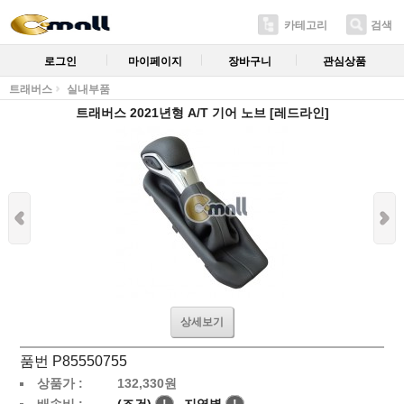
카테고리
검색
로그인
마이페이지
장바구니
관심상품
트래버스
실내부품
트래버스 2021년형 A/T 기어 노브 [레드라인]
상세보기
품번 P85550755
상품가 :
132,330
원