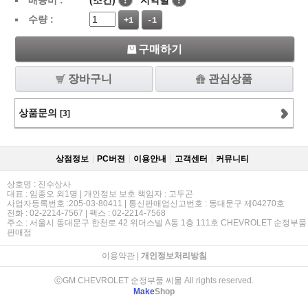
배송비 :
(조건)
!
지역별
!
수량 :
+1
-1
구매하기
장바구니
관심상품
상품문의
[3]
상점정보
PC버젼
이용안내
고객센터
커뮤니티
상호명 : 진수상사
대표 : 임종오 외1명 | 개인정보 보호 책임자 : 고두곤
사업자등록번호 :205-03-80411 | 통신판매업신고번호 : 동대문구 제04270호
전화 : 02-2214-7567 | 팩스 : 02-2214-7568
주소 : 서울시 동대문구 한천로 42 위더스빌 A동 1층 111호 CHEVROLET 순정부품
판매점
이용약관
|
개인정보처리방침
ⓒGM CHEVROLET 순정부품 씨몰 All rights reserved.
Make
Shop