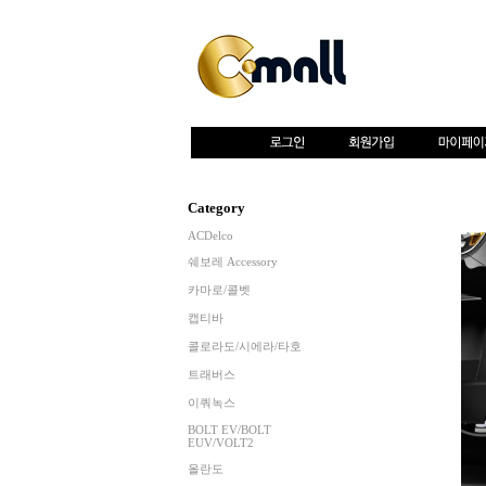
Category
ACDelco
쉐보레 Accessory
카마로/콜벳
캡티바
콜로라도/시에라/타호
트래버스
이쿼녹스
BOLT EV/BOLT
EUV/VOLT2
올란도