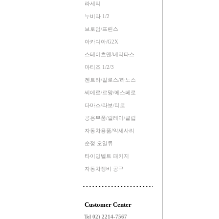
라세티
누비라 1/2
브로엄/프린스
아카디아/G2X
스테이츠맨/베리타스
마티즈 1/2/3
젠트라/칼로스/라노스
씨에로/르망/에스페로
다마스/라보/티코
공용부품/릴레이/클립
자동차용품/악세사리
순정 오일류
타이밍벨트 패키지
자동차정비 공구
Customer Center
Tel 02) 2214-7567