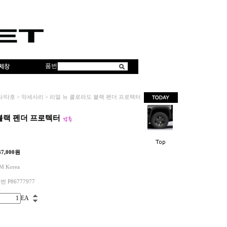
품번
라/타호
>
악세사리
>
리얼 뉴 콜로라도 블랙 펜더 프로텍터
블랙 펜더 프로텍터
37,000
원
M Korea
번 P86777977
EA