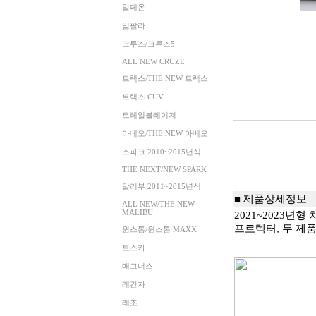
알페온
임팔라
크루즈/크루즈5
ALL NEW CRUZE
트랙스/THE NEW 트랙스
트랙스 CUV
트레일블레이저
아베오/THE NEW 아베오
스파크 2010~2015년식
THE NEXT/NEW SPARK
말리부 2011~2015년식
■ 제품상세정보
ALL NEW/THE NEW
MALIBU
2021~2023년
프로텍터, 두 제
윈스톰/윈스톰 MAXX
토스카
매그너스
레간자
레조