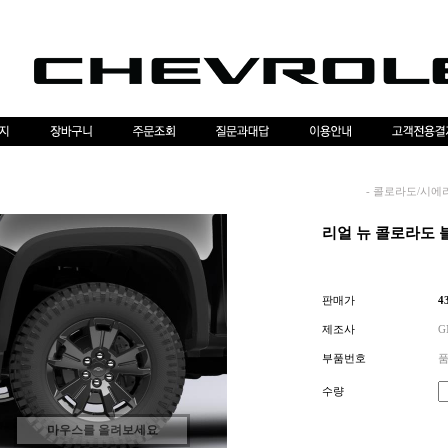
-
콜로라도/시에
리얼 뉴 콜로라도 
판매가
4
제조사
G
부품번호
품
수량
마우스를 올려보세요