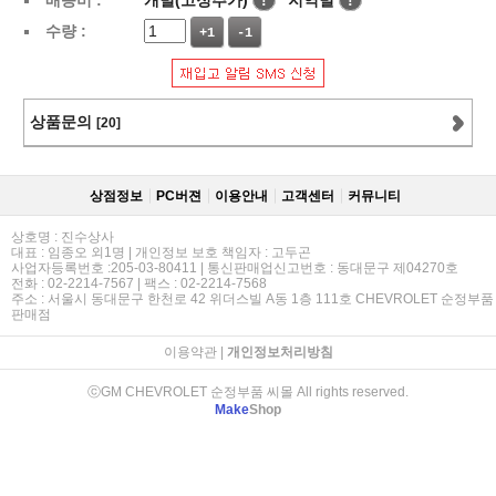
배송비 :
개별(고정추가)
!
지역별
!
수량 :
+1
-1
상품문의
[20]
상점정보
PC버젼
이용안내
고객센터
커뮤니티
상호명 : 진수상사
대표 : 임종오 외1명 | 개인정보 보호 책임자 : 고두곤
사업자등록번호 :205-03-80411 | 통신판매업신고번호 : 동대문구 제04270호
전화 : 02-2214-7567 | 팩스 : 02-2214-7568
주소 : 서울시 동대문구 한천로 42 위더스빌 A동 1층 111호 CHEVROLET 순정부품
판매점
이용약관
|
개인정보처리방침
ⓒGM CHEVROLET 순정부품 씨몰 All rights reserved.
Make
Shop