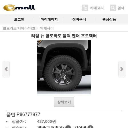
카테고리
검색
로그인
마이페이지
장바구니
관심상품
콜로라도/시에라/타호
악세사리
리얼 뉴 콜로라도 블랙 펜더 프로텍터
상세보기
품번 P86777977
상품가 :
437,000
원