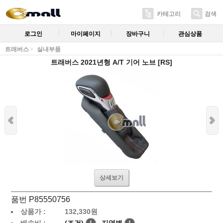
카테고리
검색
로그인
마이페이지
장바구니
관심상품
트래버스
실내부품
트래버스 2021년형 A/T 기어 노브 [RS]
상세보기
품번 P85550756
상품가 :
132,330
원