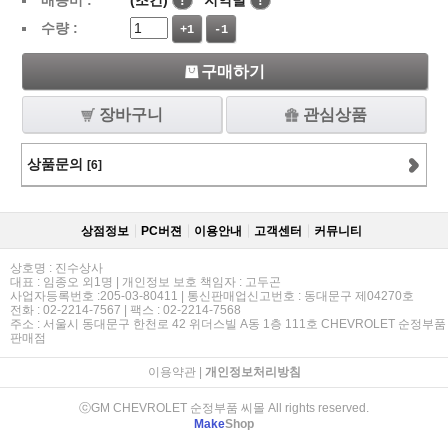
배송비 :
(조건)
!
지역별
!
수량 :
+1
-1
구매하기
장바구니
관심상품
상품문의
[6]
상점정보
PC버젼
이용안내
고객센터
커뮤니티
상호명 : 진수상사
대표 : 임종오 외1명 | 개인정보 보호 책임자 : 고두곤
사업자등록번호 :205-03-80411 | 통신판매업신고번호 : 동대문구 제04270호
전화 : 02-2214-7567 | 팩스 : 02-2214-7568
주소 : 서울시 동대문구 한천로 42 위더스빌 A동 1층 111호 CHEVROLET 순정부품
판매점
이용약관
|
개인정보처리방침
ⓒGM CHEVROLET 순정부품 씨몰 All rights reserved.
Make
Shop