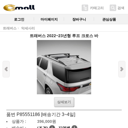
카테고리
검색
로그인
마이페이지
장바구니
관심상품
트래버스
악세사리
트래버스 2022~23년형 루프 크로스 바
상세보기
품번 P85551186 [배송기간 3~4일]
상품가 :
396,000
원