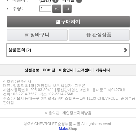
배송비 :
(조건)
!
지역별
!
수량 :
+1
-1
구매하기
장바구니
관심상품
상품문의
[2]
상점정보
PC버젼
이용안내
고객센터
커뮤니티
상호명 : 진수상사
대표 : 임종오 외1명 | 개인정보 보호 책임자 : 고두곤
사업자등록번호 :205-03-80411 | 통신판매업신고번호 : 동대문구 제04270호
전화 : 02-2214-7567 | 팩스 : 02-2214-7568
주소 : 서울시 동대문구 한천로 42 위더스빌 A동 1층 111호 CHEVROLET 순정부품
판매점
이용약관
|
개인정보처리방침
ⓒGM CHEVROLET 순정부품 씨몰 All rights reserved.
Make
Shop