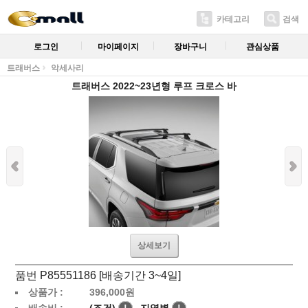
카테고리
검색
로그인
마이페이지
장바구니
관심상품
트래버스
악세사리
트래버스 2022~23년형 루프 크로스 바
상세보기
품번 P85551186 [배송기간 3~4일]
상품가 :
396,000
원