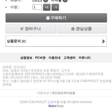
배송비 :
(조건)
!
지역별
!
수량 :
+1
-1
구매하기
장바구니
관심상품
상품문의
[2]
상점정보
PC버젼
이용안내
고객센터
커뮤니티
상호명 : 진수상사
대표 : 임종오 외1명 | 개인정보 보호 책임자 : 고두곤
사업자등록번호 :205-03-80411 | 통신판매업신고번호 : 동대문구 제04270호
전화 : 02-2214-7567 | 팩스 : 02-2214-7568
주소 : 서울시 동대문구 한천로 42 위더스빌 A동 1층 111호 CHEVROLET 순정부품
판매점
이용약관
|
개인정보처리방침
ⓒGM CHEVROLET 순정부품 씨몰 All rights reserved.
Make
Shop